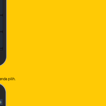
anda pilih.