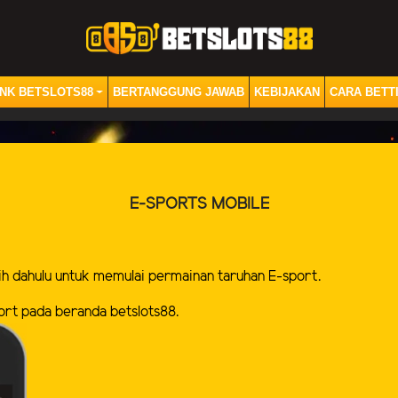
INK BETSLOTS88
BERTANGGUNG JAWAB
KEBIJAKAN
CARA BETT
E-SPORTS MOBILE
bih dahulu untuk memulai permainan taruhan E-sport.
port pada beranda betslots88.