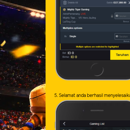
5. Selamat anda berhasil menyelesaik