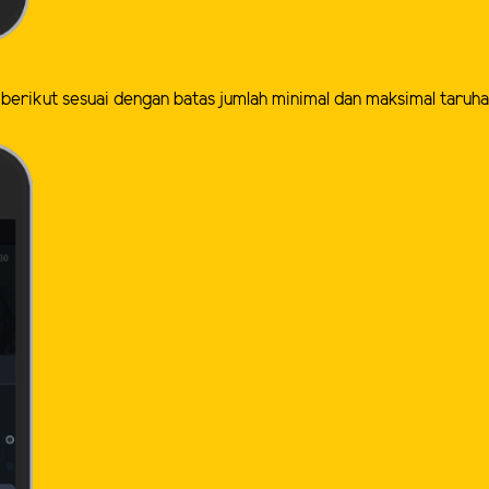
 berikut sesuai dengan batas jumlah minimal dan maksimal taruha