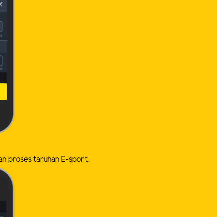
an proses taruhan E-sport.