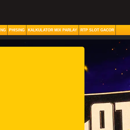
ING
PHISING
KALKULATOR MIX PARLAY
RTP SLOT GACOR