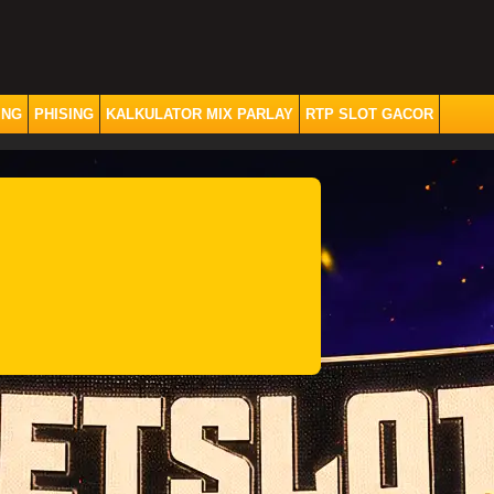
ING
PHISING
KALKULATOR MIX PARLAY
RTP SLOT GACOR